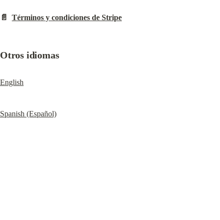
📄  
Términos y condiciones de Stripe
Otros idiomas
English
Spanish (Español)